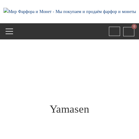
0
Yamasen