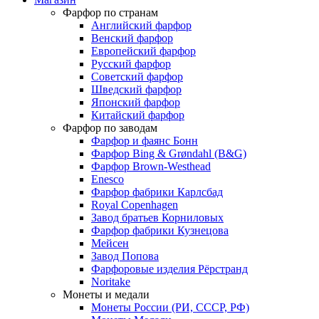
Фарфор по странам
Английский фарфор
Венский фарфор
Европейский фарфор
Русский фарфор
Советский фарфор
Шведский фарфор
Японский фарфор
Китайский фарфор
Фарфор по заводам
Фарфор и фаянс Бонн
Фарфор Bing & Grøndahl (B&G)
Фарфор Brown-Westhead
Enesco
Фарфор фабрики Карлсбад
Royal Copenhagen
Завод братьев Корниловых
Фарфор фабрики Кузнецова
Мейсен
Завод Попова
Фарфоровые изделия Рёрстранд
Noritake
Монеты и медали
Монеты России (РИ, СССР, РФ)