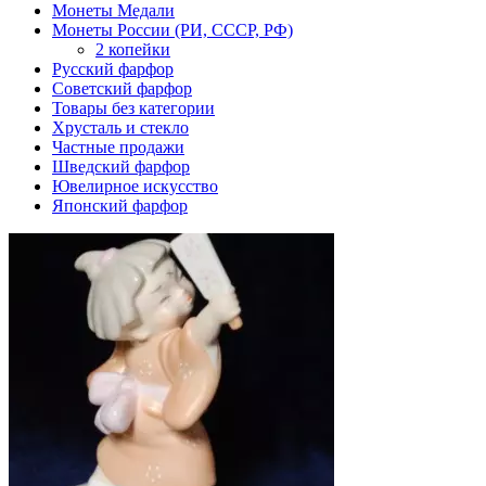
Монеты Медали
Монеты России (РИ, СССР, РФ)
2 копейки
Русский фарфор
Советский фарфор
Товары без категории
Хрусталь и стекло
Частные продажи
Шведский фарфор
Ювелирное искусство
Японский фарфор