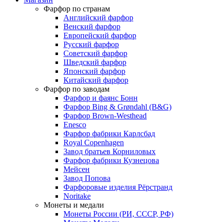
Фарфор по странам
Английский фарфор
Венский фарфор
Европейский фарфор
Русский фарфор
Советский фарфор
Шведский фарфор
Японский фарфор
Китайский фарфор
Фарфор по заводам
Фарфор и фаянс Бонн
Фарфор Bing & Grøndahl (B&G)
Фарфор Brown-Westhead
Enesco
Фарфор фабрики Карлсбад
Royal Copenhagen
Завод братьев Корниловых
Фарфор фабрики Кузнецова
Мейсен
Завод Попова
Фарфоровые изделия Рёрстранд
Noritake
Монеты и медали
Монеты России (РИ, СССР, РФ)