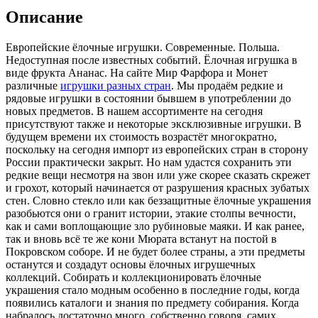
Описание
Европейские ёлочные игрушки. Современные. Польша.
Недоступная после известных событий. Ёлочная игрушка в
виде фрукта Ананас. На сайте Мир Фарфора и Монет
различные
игрушки разных стран
. Мы продаём редкие и
рядовые игрушки в состоянии бывшем в употреблении до
новых предметов. В нашем ассортименте на сегодня
присутствуют также и некоторые эксклюзивные игрушки. В
будущем времени их стоимость возрастёт многократно,
поскольку на сегодня импорт из европейских стран в сторону
России практически закрыт. Но нам удастся сохранить эти
редкие вещи несмотря на звон или уже скорее сказать скрежет
и грохот, который начинается от разрушения красных зубатых
стен. Словно стекло или как беззащитные ёлочные украшения
разобьются они о гранит истории, этакие столпы вечности,
как и сами воплощающие зло рубиновые маяки. И как ранее,
так и вновь всё те же кони Мюрата встанут на постой в
Покровском соборе. И не будет более страны, а эти предметы
останутся и создадут основы ёлочных игрушечных
коллекций. Собирать и коллекционировать ёлочные
украшения стало модным особенно в последние годы, когда
появились каталоги и знания по предмету собирания. Когда
набралось достаточно много, собственно говоря, самих