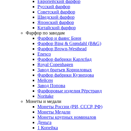
Европейский фарфор
Русский фарфор
Советский фарфор
Шведский фарфор
Японский фарфор
Китайский фарфор
Фарфор по заводам
Фарфор и фаянс Бонн
Фарфор Bing & Grøndahl (B&G)
Фарфор Brown-Westhead
Enesco
Фарфор фабрики Карлсбад
Royal Copenhagen
Завод братьев Корниловых
Фарфор фабрики Кузнецова
Мейсен
Завод Попова
Фарфоровые изделия Рёрстранд
Noritake
Монеты и медали
Монеты России (РИ, СССР, РФ)
Монеты Медали
Монеты крупных номиналов
Деньга
1 Копейка