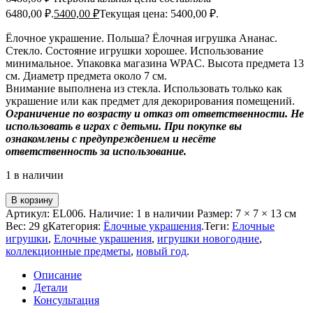
6480,00 ₽.
5400,00
₽
Текущая цена: 5400,00 ₽.
Ёлочное украшение. Польша? Ёлочная игрушка Ананас.
Стекло. Состояние игрушки хорошее. Использование
минимальное. Упаковка магазина WPAC. Высота предмета 13
см. Диаметр предмета около 7 см.
Внимание выполнена из стекла. Использовать только как
украшение или как предмет для декорирования помещений.
Ограничение по возрасту и отказ от ответственности. Не
использовать в играх с детьми. При покупке вы
ознакомлены с предупреждением и несёте
ответственность за использование.
1 в наличии
В корзину
Артикул:
EL006
.
Наличие:
1 в наличии
Размер:
7 × 7 × 13 см
Вес:
29 g
Категория:
Ёлочные украшения
.
Теги:
Елочные
игрушки
,
Елочные украшения
,
игрушки новогодние
,
коллекционные предметы
,
новый год
.
Описание
Детали
Консультация