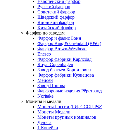
Европейский фарфор
Русский фарфор
Советский фарфор
Шведский фарфор
Японский фарфор
Китайский фарфор
Фарфор по заводам
Фарфор и фаянс Бонн
Фарфор Bing & Grøndahl (B&G)
Фарфор Brown-Westhead
Enesco
Фарфор фабрики Карлсбад
Royal Copenhagen
Завод братьев Корниловых
Фарфор фабрики Кузнецова
Мейсен
Завод Попова
Фарфоровые изделия Рёрстранд
Noritake
Монеты и медали
Монеты России (РИ, СССР, РФ)
Монеты Медали
Монеты крупных номиналов
Деньга
1 Копейка